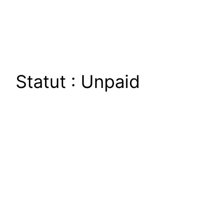
Aller
au
contenu
Statut :
Unpaid