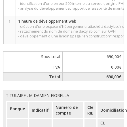
- identification d'une erreur 500 interne au serveur, origine PH
- analyse du développement et rapport de faisabilité de mainte
1
1 heure de développement web
- création d'une espace d'hébergement rattaché à dactylab.fr s
- rattachement du nom de domaine dactylab.com sur OVH
- développement d'une landing page "en construction" respons
Sous-total
690,00€
TVA
0,00€
Total
690,00€
TITULAIRE : M DAMIEN FIORELLA
Numéro de
Clé
Banque
Indicatif
Domiciliation
compte
RIB
CL