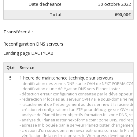
Date d’échéance
30 octobre 2022
Total
690,00€
Transférer à :
Reconfiguration DNS serveurs
Landing page DACTYLAB
Qté
Service
5
1 heure de maintenance technique sur serveurs
- identification des zones DNS sur le OVH de NEXT-FORMA.COM
- identification d'une délégation DNS vers PlanetHoster
- détection erreur configuration constatée par le développeur
- redirection IP locales au serveur OVH via le sous-domaine ne
- rattachement de l'hébergement au dossier new à la racine d
- création et configuration d'un FTP pour débugage sur OVH ne
- analyse de PlanetHoster objectifs-formation.fr : zone DNS, re
- analyse du PlanetHoster next-forma.com : zone DNS, redirect
- adresse IP bloquée par le serveur PlanetHoster, changement 
- création d'un sous-domaine new.next-forma.com sur le PlanetHo
- vérification de la redirection vers le Wordpress développé par