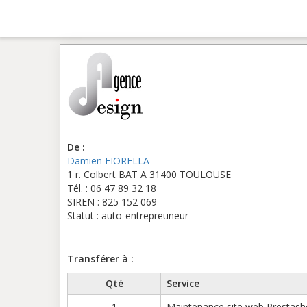
De :
Damien FIORELLA
1 r. Colbert BAT A 31400 TOULOUSE
Tél. : 06 47 89 32 18
SIREN : 825 152 069
Statut : auto-entrepreuneur
Transférer à :
Qté
Service
1
Maintenance site web Prestasho