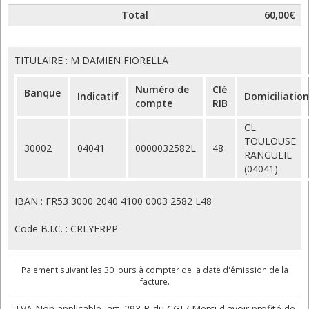
Total
60,00€
TITULAIRE : M DAMIEN FIORELLA
Numéro de
Clé
Banque
Indicatif
Domiciliation
compte
RIB
CL
TOULOUSE
30002
04041
0000032582L
48
RANGUEIL
(04041)
IBAN : FR53 3000 2040 4100 0003 2582 L48
Code B.I.C. : CRLYFRPP
Paiement suivant les 30 jours à compter de la date d'émission de la
facture.
TVA Non applicable, art. 293 B du CGI / Merci d'avoir profité de