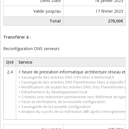
Devis Date
18 janvier 2023
Valide jusqu’au
17 février 2023
Total
276,00€
Transférer à :
Reconfiguration DNS serveurs
Qté
Service
2,4
1 heure de prestation informatique architecture réseau et
+ Sauvegarde des entrées DNS OVH liées à Weformat.fr
+ Sauvegarde des entrées DNS PlanetHoster liées à objectifs f
+ Modifications de toutes les entrées DNS chez PlanetHoster po
+ Détachement du développement local
+ Création une redirection permanente vers Weformat de type 
+ Tests et vérifications de la nouvelle configuration
+ Sauvegarde de la nouvelle configuration
+ Analyse du succès de la redirection 48h après l'enregistremen